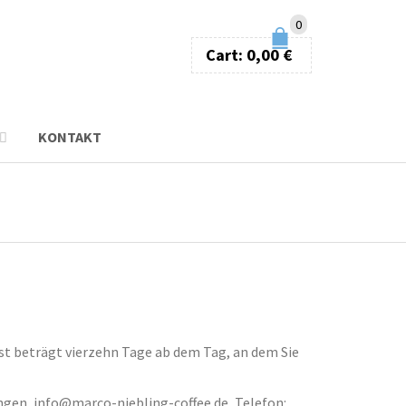
0
Cart:
0,00
€
KONTAKT
st beträgt vierzehn Tage ab dem Tag, an dem Sie
ingen, info@marco-niebling-coffee.de, Telefon: