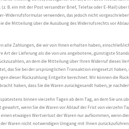
z. B. ein mit der Post versandter Brief, Telefax oder E-Mail) über
er-Widerrufsformular verwenden, das jedoch nicht vorgeschrieben 
Sie die Mitteilung über die Ausübung des Widerrufsrechts vor Ablau
en alle Zahlungen, die wir von Ihnen erhalten haben, einschließli
ere Art der Lieferung als die von uns angebotene, günstigste Stan
kzuzahlen, an dem die Mitteilung über Ihren Widerruf dieses Vert
, das Sie bei der ursprünglichen Transaktion eingesetzt haben, e
egen dieser Rückzahlung Entgelte berechnet. Wir können die Rück
bracht haben, dass Sie die Waren zurückgesandt haben, je nachdem
l spätestens binnen vierzehn Tagen ab dem Tag, an dem Sie uns übe
t gewahrt, wenn Sie die Waren vor Ablauf der Frist von vierzehn 
 einen etwaigen Wertverlust der Waren nur aufkommen, wenn diese
e der Waren nicht notwendigen Umgang mit Ihnen zurückzuführen 